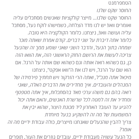
הטמפרמנט
החוסר שקט שלנו
החוסר שקט שלנו… מייצר קולקציות שאנשים מסתכלים עליה
ואומרים וואו! יש לנו מדד הצלחה, כשמישהו לוקח נעל, מסתכל
עליה ועושה וואו!, ניצחנו. כלומר הקולקציה היא טובה.
כלומר אתה דיברת על שני דברים. קודם אמרת שאתה מוכר
שמחה בתוך הנעל, והדבר השני שאני שומע ממך זה שהנעל
צריכה לעשות את הרושם החזק הראשוני הזה, את הוואו הזה
כן, גם כשהוא רואה אותה וגם כשהוא שם אותה על הרגל. אם
הוא שם על הרגל, ויש לנו את ה"וואו אפקט", ניצחנו
מיכאל אתה מנכ"ל, ואתה הרי הזרקור ויש תחתיך פירמידה של
המנהלים והעובדים. איך מחדירים את הדברים האלה, שאני
רואה בהם גם משהו ערכי מאד בהסתכלות, איך אתה מטפטף
ומחדיר את זה למטה לכל שרשרת האנשים, והאם אתה יכול
להגיע עד העובד האחרון ליד מכונת היצור, שהוא יבין את
המשמעות של מה זה להשקיע בנעל מיוחדת
צריך להבין שהנעלים שאנחנו מייצרים, כולה עבודת ידיים
מה זה
אומר?
כל הנעל עשויה מעבודת ידיים. עובדים גוזרים את העור, תופרים