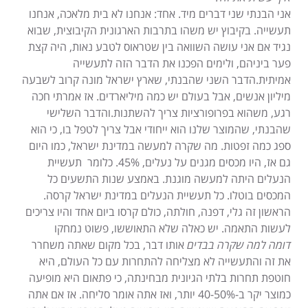
אני הבנתי שני דברים מיד. אחד: אנחנו לא בית מלאכה, אנחנו
תעשייה. בקיבוץ יש משהו בתרבות הארגונית הקיבוצית, שבוא
נגיד אם אני עושה השוואה בין שטראוס לטבע נאות, היה קצת
פער ביניהם, ולימים הפכנו את הדבר הזה לתעשייה
אמיתית.הדבר השני שהבנתי, שארץ ישראל מונה קרוב לשבעה
מיליון אנשים, אבל בעולם יש כמה מיליארדים. אז אמרתי חכה
רגע, משהוא בפרופורציות צריך להשתנות.והדבר השלישי
שהבנתי, שהמוצר שלנו הוא ייחודי אבל צריך לטפל בו, כי הוא
ספג כמה זפטות. מה שקרה למעשה במדינת ישראל, כמו היום
גם אז, היו מכסים מגנים על נעלים, 45%. כלומר תעשיית
הנעלים היתה למעשה מוגנת. באמצע שנות התשעים כל
המכסים בוטלו. כל תעשיית הנעלים במדינת ישראל קרסה.
הראשון זה גלי, דפנה, חולתה, כולם קרסו ביום אחד והיו צריכים
לעשות התאמה. יש כאלה שלא התאוששו, פשוט נמחקו
דומה למה שקרה בבדים
אותו דבר, בכל מקום שאתה משחרר
את זה והתעשייה לא מצליחה להתחרות עם כל העולם, היא
חוטפת תחרות בלתי הגיונית מבחינתה, כי פתאום היא מופיעה
כמוצר יקר ב-40-50% יותר, ואז אתה אומר סליחה. אז אם אתה