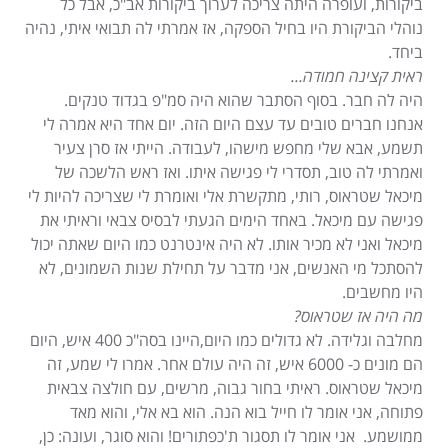
ביקורות, ועופרה היתה צריכה לערוך ביקורות אב"כ, אבל כל
נוהלי הביקורת היו בחיל הספקה, אז אמרתי לה תבואי איתי, נהיה
ביחד.
ראית קצינה חמודה…
היה לה חבר. בסוף הסתבר שהוא היה סמ"פ בגדוד טנקים.
אנחנו חברים טובים עד עצם היום הזה. יום אחד היא אמרה לי
תשמע, אבא שלי מחפש מישהו, לעבודה. הייתי אז סרן צעיר
ואמרתי לה טוב, תסדרי לי פגישה איתו. ואז ראש הלשכה של
מיכאל שטראוס, רותי, מתקשרת אלי ואומרת לי שצריכה להיות לי
פגישה עם מיכאל. באחד הימים הגעתי לבסיס צבאי וראיתי את
מיכאל ואני לא מכיר אותו. לא היה אינטרנט כמו היום שאתה יכול
להסתכל מי האנשים, אני מדבר על תחילת שנות השמונים, לא
היו מחשבים.
מה היה אז שטראוס?
מחלבה וגלידה. לא גדולים כמו היום,היינו בסה"כ 400 איש, היום
הם מונים כ- 6000 איש, זה היה עולם אחר. אמרו לי שמע, זה
מיכאל שטראוס. ראיתי בחור גבוה, מרשים, עם חולצה צבאית
פתוחה, אני אומר לו חייל בוא הנה. הוא בא אלי, והוא מאד
ממושמע. אני אומר לו תסגור ת'כפתורים! והוא סוגר, ועונה: כן,