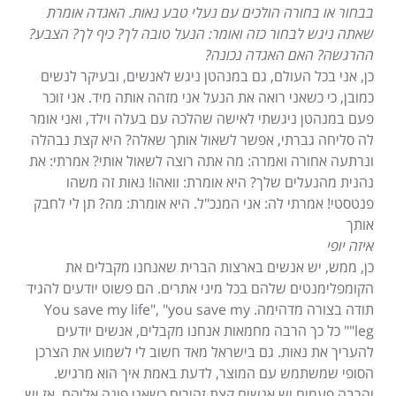
בבחור או בחורה הולכים עם נעלי טבע נאות. האגדה אומרת
שאתה ניגש לבחור כזה ואומר: הנעל טובה לך? כיף לך? הצבע?
ההרגשה? האם האגדה נכונה?
כן, אני בכל העולם, גם במנהטן ניגש לאנשים, ובעיקר לנשים
כמובן, כי כשאני רואה את הנעל אני מזהה אותה מיד. אני זוכר
פעם במנהטן ניגשתי לאישה שהלכה עם בעלה וילד, ואני אומר
לה סליחה גברתי, אפשר לשאול אותך שאלה? היא קצת נבהלה
ונרתעה אחורה ואמרה: מה אתה רוצה לשאול אותי? אמרתי: את
נהנית מהנעלים שלך? היא אומרת: וואהו! נאות זה משהו
פנטסטי! אמרתי לה: אני המנכ"ל. היא אומרת: מה? תן לי לחבק
אותך
איזה יופי
כן, ממש, יש אנשים בארצות הברית שאנחנו מקבלים את
הקומפלימנטים שלהם בכל מיני אתרים. הם פשוט יודעים להגיד
תודה בצורה מדהימה. You save my life", "you save my
leg"" כל כך הרבה מחמאות אנחנו מקבלים, אנשים יודעים
להעריך את נאות. גם בישראל מאד חשוב לי לשמוע את הצרכן
הסופי שמשתמש עם המוצר, לדעת באמת איך הוא מרגיש.
והרבה פעמים יש אנשים קצת זהירים כשאני פונה אליהם, אז יש