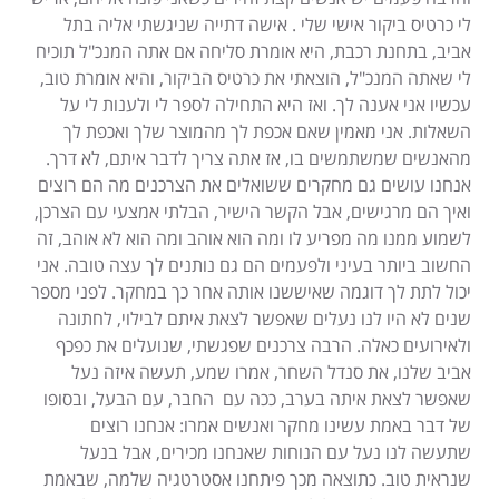
לי כרטיס ביקור אישי שלי . אישה דתייה שניגשתי אליה בתל
אביב, בתחנת רכבת, היא אומרת סליחה אם אתה המנכ"ל תוכיח
לי שאתה המנכ"ל, הוצאתי את כרטיס הביקור, והיא אומרת טוב,
עכשיו אני אענה לך. ואז היא התחילה לספר לי ולענות לי על
השאלות. אני מאמין שאם אכפת לך מהמוצר שלך ואכפת לך
מהאנשים שמשתמשים בו, אז אתה צריך לדבר איתם, לא דרך.
אנחנו עושים גם מחקרים ששואלים את הצרכנים מה הם רוצים
ואיך הם מרגישים, אבל הקשר הישיר, הבלתי אמצעי עם הצרכן,
לשמוע ממנו מה מפריע לו ומה הוא אוהב ומה הוא לא אוהב, זה
החשוב ביותר בעיני ולפעמים הם גם נותנים לך עצה טובה. אני
יכול לתת לך דוגמה שאיששנו אותה אחר כך במחקר. לפני מספר
שנים לא היו לנו נעלים שאפשר לצאת איתם לבילוי, לחתונה
ולאירועים כאלה. הרבה צרכנים שפגשתי, שנועלים את כפכף
אביב שלנו, את סנדל השחר, אמרו שמע, תעשה איזה נעל
שאפשר לצאת איתה בערב, ככה עם החבר, עם הבעל, ובסופו
של דבר באמת עשינו מחקר ואנשים אמרו: אנחנו רוצים
שתעשה לנו נעל עם הנוחות שאנחנו מכירים, אבל בנעל
שנראית טוב. כתוצאה מכך פיתחנו אסטרטגיה שלמה, שבאמת