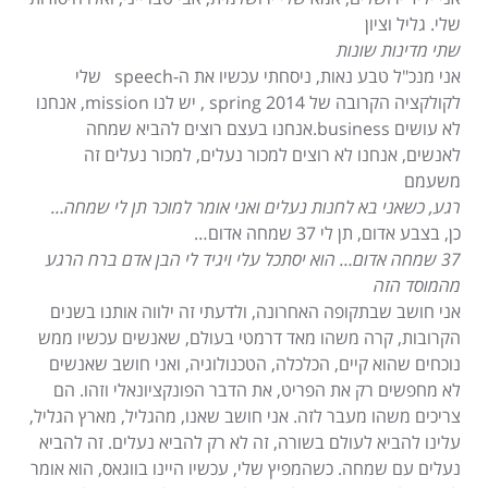
שלי. גליל וציון
שתי מדינות שונות
אני מנכ"ל טבע נאות, ניסחתי עכשיו את ה-speech שלי
לקולקציה הקרובה של spring 2014 , יש לנו mission, אנחנו
לא עושים business.אנחנו בעצם רוצים להביא שמחה
לאנשים, אנחנו לא רוצים למכור נעלים, למכור נעלים זה
משעמם
רגע, כשאני בא לחנות נעלים ואני אומר למוכר תן לי שמחה…
כן, בצבע אדום, תן לי 37 שמחה אדום…
37 שמחה אדום… הוא יסתכל עלי ויגיד לי הבן אדם ברח הרגע
מהמוסד הזה
אני חושב שבתקופה האחרונה, ולדעתי זה ילווה אותנו בשנים
הקרובות, קרה משהו מאד דרמטי בעולם, שאנשים עכשיו ממש
נוכחים שהוא קיים, הכלכלה, הטכנולוגיה, ואני חושב שאנשים
לא מחפשים רק את הפריט, את הדבר הפונקציונאלי וזהו. הם
צריכים משהו מעבר לזה. אני חושב שאנו, מהגליל, מארץ הגליל,
עלינו להביא לעולם בשורה, זה לא רק להביא נעלים. זה להביא
נעלים עם שמחה. כשהמפיץ שלי, עכשיו היינו בווגאס, הוא אומר