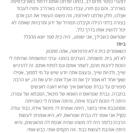
לצערי נפטר מדום לב, בזמנו שלחנו אותם ללמוד באוניברסיטה
בארה"ב. והם גם חזרו, עבדו במחלבה בארה"ב וחזרו לעבוד
אצלנו, חלק שלחנו לאירופה, וזה פשוט העשיר את הבן אדם
בצורה בלתי רגילה וקיבלנו תמהיל של ידע ותרבויות שאתה לא
יכול להשיג אותו בדרך כלל.
שטראוס בשבילך, אני שומע, היה בית ספר יוצא מהכלל
בית!
כשאומרים בית זו לא פרפראזה, אתה מתכוון
לא לא, בית. משפחה. הערכים בזמנו- ערכי המשפחה שהיתה לי
הזכות ליהנות מהם, לשמר אותם וגם לפתח אותם. זה להרגיש
שייך, ולהיות שייך, ובעצם אתה יודע שיש על מי לסמוך, אפילו
שאף אחד לא אומר לך את זה אבל אתה יודע את זה, יש הרבה
סיפורים על גברת שטראוס איך שהיא דאגה לאנשים
בחברה. גברת שטראוס זו האמא של מיכאל, הסבתא של עפרה.
היתה לי הזכות לעבוד איתה, והיתה אומרת לי כשהייתה
מסתובבת איתי בחצר, היתה אומרת לי: מיכאל אילוז, כבוד עולה
כסף? אני אומר לה גברת שטראוס, לא, היא אומרת: לעשות
הרבה! כלומר היה לה משהו שהיה אכפת לה מהאנשים, והיא
היתה אוהבת לעשות כבוד. וזה הקסים אותי. כבש אותי.