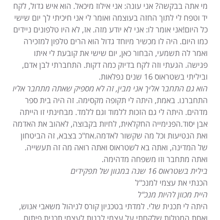
מי אתה בבקשה? אני עונה: אני אילוז מיכאל. הוא איש גדול, לקח
יד וטפח לי לתוך החזה בעוצמה ואומר לי אני חיכיתי לך יום שישי
כל היום!אני אומר לו: אני לא יודע מזה. אז, לא היו טלפונים ניידים
כמו היום. היה לו מכשיר מיוחד גדול הוא הרים טלפון למזכירה
ואמר לה תשמעי, הבחור כאן, יום שישי את קובעת לי איתו
פגישה. הגעתי וזה לקח בדיוק כמה דקות. התחברתי לבן אדם,
וביליתי בשטראוס 16 שנים נפלאות.
הוא גם התחבר אליך אני מבין, זה לא מספיק שאתה מתחבר אליו
התחברנו. באמת, היתה לי תקופה מקסימה. זה היה בית ספר
מדהים. היתה לי גם הזכות ללמוד וגם ללמד. מבחינתי זו הייתה
אבן יסוד.הפנימייה החקלאית, לחיות בקבוצה, לאהוב את האדמה
ואת הנטיעות וכל מה שקשור לאדמה.אח"כ בצבא, זה הביטחון
של המדינה, ואתה בא לשטראוס ואתה רואה מה זה תעשייה.
ואתה מתחבר וזו משפחה מדהימה.
בילית בשטראוס 16 שנה במגוון של תפקידים
הכנתי את עצמי למנכ"ל
היית מכוון להיות מנכ"ל
היתה לי תכנית שלי. למדתי בטכניון קורס לניהול משאבי אנוש,
ואחת המטלות שלקחתי על עצמי לבנות לעצמי תכנית פיתוח