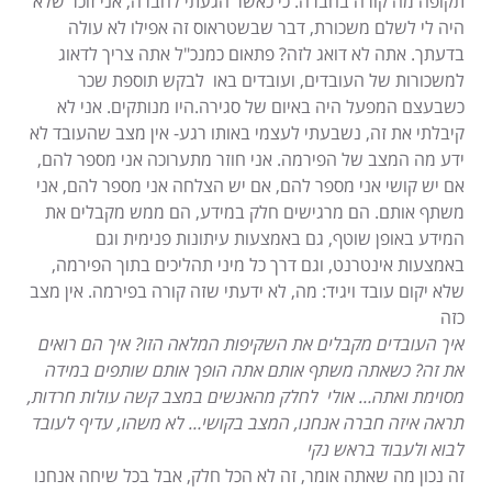
תקופה מה קורה בחברה. כי כאשר הגעתי לחברה, אני זוכר שלא
היה לי לשלם משכורת, דבר שבשטראוס זה אפילו לא עולה
בדעתך. אתה לא דואג לזה? פתאום כמנכ"ל אתה צריך לדאוג
למשכורות של העובדים, ועובדים באו לבקש תוספת שכר
כשבעצם המפעל היה באיום של סגירה.היו מנותקים. אני לא
קיבלתי את זה, נשבעתי לעצמי באותו רגע- אין מצב שהעובד לא
ידע מה המצב של הפירמה. אני חוזר מתערוכה אני מספר להם,
אם יש קושי אני מספר להם, אם יש הצלחה אני מספר להם, אני
משתף אותם. הם מרגישים חלק במידע, הם ממש מקבלים את
המידע באופן שוטף, גם באמצעות עיתונות פנימית וגם
באמצעות אינטרנט, וגם דרך כל מיני תהליכים בתוך הפירמה,
שלא יקום עובד ויגיד: מה, לא ידעתי שזה קורה בפירמה. אין מצב
כזה
איך העובדים מקבלים את השקיפות המלאה הזו? איך הם רואים
את זה? כשאתה משתף אותם אתה הופך אותם שותפים במידה
מסוימת ואתה… אולי לחלק מהאנשים במצב קשה עולות חרדות,
תראה איזה חברה אנחנו, המצב בקושי… לא משהו, עדיף לעובד
לבוא ולעבוד בראש נקי
זה נכון מה שאתה אומר, זה לא הכל חלק, אבל בכל שיחה אנחנו