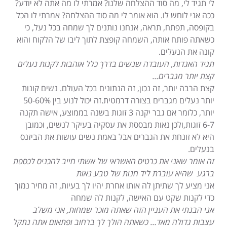
לי תגיד לי, מה סוד ההצלחה שלנו? אמרתי לו מה אתה לא יודע?
ככה אני לוחש לו. הוא אומר לי מה סוד ההצלחה? אמרתי לו הכל
בקופסה, תפתח, תראה, אנחנו נותנים לך שמחה בכל נעל, כי
כשאתה פותח אותה, השמחה קופצת לתוך ליבו של הלקוח והוא
קונה את הנעלים.
תגיד האגדות, העובדה שנשים בדרך כלל אוהבות לקנות נעלים
קצת יותר מגברים…
קצת הרבה יותר, זה נכון, זה הנתונים בכל העולם. נשים קונות
יותר נעלים מגברים בצורה דרמטית.זה יכול לנוע בין 50-60%
יותר, כלומר אם גבר יקנה 3 זוגות בשנה בממוצע, אישה תקנה
6-7 זוגות,ולכן נאות מבססת את עסקיה בעיקר לנשים, וכמובן
היא לא זונחת את הגברים אבל באמת נשים עושות את הביזנס
בנעלים.
זה אומר שאני את כרטיס האשראי של אשתי חייב להכניס לכספת
ברגע שהיא עוברת ליד חנות של טבע נאות
אני מציע לך שתיתן לה אותו אחרת יהיו לך בעיות, זה מחיר נמוך
כדי לקנות שקט עם האישה, לקנות לה שמחה
אני הבנתי את העניין הזה שאתה מוכר שמחות, אני משלב
עצבות גדולה מאד…
כשאתה הולך לך ברחוב ופתאום אתה נתקל