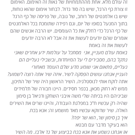
זה עולם מלא. אחת מההתמחויות של נאות זה האימום. האימום
זו צורת כף הרגל, שיש בה סוד גדול. לבחור אימום שהוא נוחות,
שיש בו אלמנטים של רוחב, של גובה, של פריסה של כף הרגל
בתוך המנעל בסופו של יום, וגם רפידה שתומכת בכל האלמנטים
של כף הרגל כדי לחלק את כל העומסים. יש הרבה אנשים שהם
אומרים שהם יודעים לעשות את זה אבל לא הרבה יודעים
לעשות את זה באמת
באמת עולם מעניין, אני מסתכל על עולמות ידע אחרים שאני
נתקל בהם, מסבירים לי על המיוחדות, ובשבילי נעליים הם
נעליים, פתאום אני שומע מדע שלם העומד מאחורי
העניין
אנחנו עושים הפסקה לשיר. איזה שיר אתה רוצה לשמוע?
אתה לוקח אותי לנוסטלגיה. השיר הראשון היה שיר של התיכון,
ממש לא רחוק מכאן, בכפר חסידים. היינו חבורה של תלמידים
שביניהם היו בכיתה שלי משה איבגי השחקן ודניאל בן סימון
שהיה רק עכשיו ח"כ במפלגת העבודה, והיינו שרים את השירים
האלה. שיר שדווקא עכשיו מאד מושמע זה: אנא בכח.
איך בן סימון שר, הוא שר יפה?
הוא בעיקר מדבר עם מבטא
אז אנחנו נשמע את אנא בכח בביצוע של גד אלבז. מה השיר