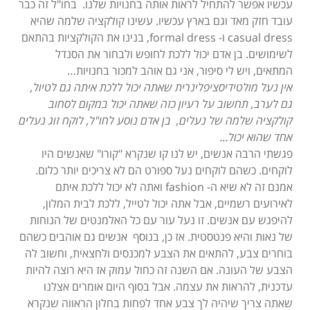
עכשיו אפשר להתחיל לראות אותה בחנויות שלנו. בחו"ל זה כבר
עובד חזק מאד וגם בארץ עכשיו. עשינו קולקציה שלמה שהיא
casual dress ו- formal dress, בנינו את הקולקציות בהתאם
לשימושים. בן אדם יכול ללכת לחופש ולבחור את הסנדל
המתאים, ויש לי סיפור, אני גם אוהב למכור בחנויות…
אין נעל מולטידיסציפלינרית שאתה יכול ללכת איתה גם לטיול,
גם לערב, תחשוב על רעיון כזה שאתה יכול במקום לסחוב
קולקציה שלמה של נעלים, בן אדם נוסע לחו"ל, לוקח זוג נעלים
אחד שהוא יכול…
פגשתי הרבה אנשים, יש לנו קו שנקרא "קורו" שאנשים היו
לוקחים. כשהם לוקחים נעל ספורט הם לא צריכים יותר כלום.
אמנם זה לא שיא ה- fashion ואתה לא יכול ללכת איתם
לאירועים רשמיים, אבל אתה יכול לטייל, ללכת לבית המלון,
להיפגש עם אנשים. זו נעל עור עם כל האלמנטים של הנוחות
של נאות והיא פנטסטית. אז כן, בנוסף אנשים גם אוהבים כשהם
בוחרים צבע, להתאים את הצבע למכנסים ולחצאית, וחשוב לה
הצבע של העונה. אם השנה זה כחול עמוק אז היא רוצה להיות
עדכנית, להראות את עצמה. אבל בסוף היום אומרים אצלנו
שאתה צריך שיהיה לך צבע אחד לפחות בחלון הראווה שנקרא