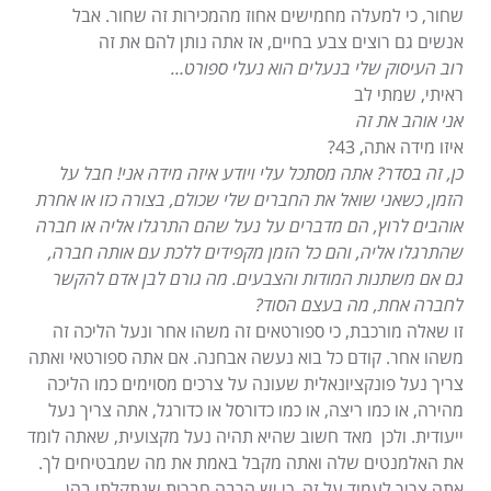
שחור, כי למעלה מחמישים אחוז מהמכירות זה שחור. אבל
אנשים גם רוצים צבע בחיים, אז אתה נותן להם את זה
רוב העיסוק שלי בנעלים הוא נעלי ספורט…
ראיתי, שמתי לב
אני אוהב את זה
איזו מידה אתה, 43?
כן, זה בסדר? אתה מסתכל עלי ויודע איזה מידה אני! חבל על
הזמן, כשאני שואל את החברים שלי שכולם, בצורה כזו או אחרת
אוהבים לרוץ, הם מדברים על נעל שהם התרגלו אליה או חברה
שהתרגלו אליה, והם כל הזמן מקפידים ללכת עם אותה חברה,
גם אם משתנות המודות והצבעים. מה גורם לבן אדם להקשר
לחברה אחת, מה בעצם הסוד?
זו שאלה מורכבת, כי ספורטאים זה משהו אחר ונעל הליכה זה
משהו אחר. קודם כל בוא נעשה אבחנה. אם אתה ספורטאי ואתה
צריך נעל פונקציונאלית שעונה על צרכים מסוימים כמו הליכה
מהירה, או כמו ריצה, או כמו כדורסל או כדורגל, אתה צריך נעל
ייעודית. ולכן מאד חשוב שהיא תהיה נעל מקצועית, שאתה לומד
את האלמנטים שלה ואתה מקבל באמת את מה שמבטיחים לך.
אתה צריך לעמוד על זה, כי יש הרבה חברות שנתקלתי בהן