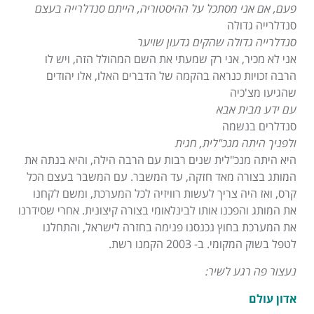
פעם, אם אני מסתכל על ההיסטוריה, הייתם סנדלרייה בעצם
סנדלרייה גדולה
סנדלרייה גדולה שהקים גדעון שויער
אני לא מכיר, אני רק שמעתי את השם המהולל הזה, ויש לו
הרבה זכויות כנראה בהקמה של הדברים האלו, אלו יהודים
שהגיעו מצ'כיה
עם ידע מבית אבא
סנדלרים בנשמה
ולפניך היתה מנכ"לית, חגית
היא היתה מנכ"לית שנים רבות עם הרבה הילה, והיא בנתה את
המותג בצורה מאד חזקה, עד המשבר. עם המשבר בעצם הכל
קרס, ואז היה צריך לעשות רוויזיה לכל המערכת, ומשם לקחנו
את המותג והפכנו אותו לבינלאומי בצורה קיצונית. אחרי שסידרנו
את המערכת בחוץ נכנסנו פנימה בחזרה לישראל, והתחלנו
לטפל בשוק המקומי. ב- 2003 הקמנו רשת.
נעצור פה רגע לשיר:
אדון עולם