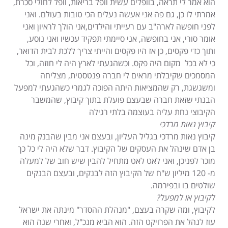
הוא אמר לי תראה, בוופלים עשית וופל בריאות, וופל לחולי סכרת,
אמרתי לו כן, גם פה אני אעשה נעלים הכי טובות בעולם. ואני
לפני חופשה לארה"ב עם רעייתי והילדים,אני הולך לראיון ואני
אומר סורי, אני בחופשה, אני סיימתי תפקיד עכשיו ואני נוסע,
ותוך כדי פקסים, כן אז היו פקסים והייתי צריך ללכת לבית הדואר,
כי לא בכל מקום היה פקס. וכשהגעתי לארץ היה לי חוזה, וכל
המסמכים שקיבלתי מראים לי חברה פנטסטית, מצליחה
ומשגשגת, רק שהמציאות היתה הפוכה לגמרי כשהגעתי למפעל
הבנתי שזאת חברה שבעצם פועלת בתוך קיבוץ, שהמשבר
הקיבוצי נחת עליה בעוצמה בלתי רגילה
קיבוץ נאות מרדכי
קיבוץ נאות מרדכי בגליל העליון, ובעצם אני מבין שהבנק מינה
בן אדם שינהל את העסקים של הקיבוץ. דבר שלא היה לי כל כך
מוכר לפניכן, ואני לאט לאט מתחיל להבין שיש חוב של למעלה
מ- 120 מיליון ש"ח של הקיבוץ הזה לבנקים, ובעצם הבנקים
שולטים בו ובפירמה.
לקיבוץ או למפעל?
לקיבוץ, ומה שקרה בעצם, "מנהלת ההסדר" מינתה את ישראל
עוז לנהל את הפרויקט הזה. הוא הביא מנכ"ל, ואחרי שנה הוא