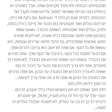
שמבטיחים הבטחה ולא תמיד מקיימים אותה. אבל בספורט יש
בהחלט כמה חברות שאפשר לסמוך עליהם ואתה מקבל את
ההבטחה, למרות שגם הן הלכו ל- fashion. אם ניקח את נייקי,
יש להם נעלים מאד מקצועיות כמו הנעל של מייקל ג'ורדן בזמנו,
ולצדן, נעלים מאד אופנתיות. כשאתה נכנס ל- Nike town
במנהטן אתה חושב שנכנסת לבית אופנה, לא לחנות ספורט
ממש. ואנשים שמתרגלים, כף הרגל מלאה שרירים ועצמות, היא
נושאת את כל הגוף. אם אתה לא יושב היא צריכה להרים אותך.
אם הנעל תומכת בכל הגוף, ביציבה של הגוף שלך- אתה מרגיש
את ההבדל. ובאותו רגע שאתה מרגיש את ההבדל, ולא סיפרו לך
סיפורים, אתה לא צריך להרגיש את הנעל על הרגל. זה כמו
שאתה לא צריך להרגיש את החגורה על הבטן. אם אתה מרגיש
את החגורה על הבטן אז אתה יודע מה אתה צריך לעשות…
זה הופך להיות חלק ממך
חלק ממך שאתה לא חש בו
שהוא כאילו בילד אין
נכון, זה כמו
העור שלך על כף היד
זה נורא מעניין, מיכאל. אף פעם לא
דיברתי כל כך הרבה על נעלים, לא חשבתי שבכלל נעליים זה
משהו…