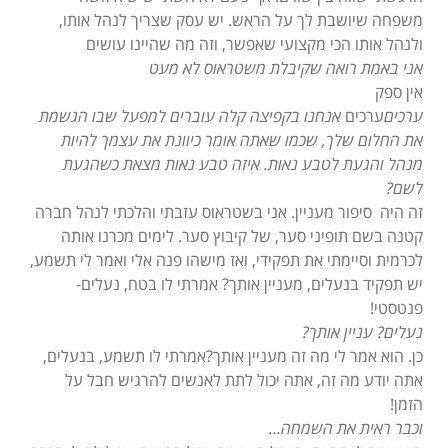
משפחה שיושבת לך על הראש. יש עסק שצריך לנהל אותו,
ולנהל אותו הכי מקצועי שאפשר, וזה מה שהיינו עושים
אני באמת רואה שקיבלת משטראוס לא מעט
אין ספק
ערכים
ערכים
אנחנו בקפיצה קלה עוברים למפעל שבו הגשמת
את החלום שלך, שכמו שאתה אומר כיוונת את עצמך להיות
מנהל והגעת לטבע נאות. איזה טבע נאות מצאת כשהגעת
לשם?
זה היה סיפור מעניין. אני בשטראוס עזבתי והלכתי לנהל חברה
קטנה בשם תופיני סער, של קיבוץ סער. לימים מכרנו אותה
לכרמית וסיימתי את תפקידי, ואז מישהו פנה אלי ואמר לי תשמע,
יש תפקיד בנעלים, מעניין אותך? אמרתי לו בטח, נעלים-
פנטסטי!
נעלים? עניין אותך?
כן. הוא אמר לי מה זה מעניין אותך?אמרתי לו תשמע, בנעלים,
אתה יודע מה זה, אתה יכול לתת לאנשים להרגיש חבל על
הזמן!
וכבר ראית את השמחה…