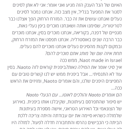
האיום של הגל הענק הזה מגיע ואני אומר: אני לא אתן לסינים
לסגור את המפעל בגליל, אין מצב כזה. אנחנו נמכור לסינים
נעלים ואנחנו עושים את זה כבר. המזרח הרחוק הפך אצלנו כבר
לטריטוריה, שסימנו אותה ושאנחנו מוכרים ביפן נעלי נאות,
מגפיים של דפנה, בקוריאה, אנחנו מוכרים בסין, אנחנו מוכרים
כבר הרבה שנים באוסטרליה. אנחנו תפסנו את המזרח הרחוק,
ובמקום לקנות מהסינים נעלים אנחנו מוכרים להם נעלים.
תחת איזה שם של מותג אתם מוכרים להם?
Naot made in Israel, ממש ככה
איך סיני אומר את המילה נאות?
ביפנית קוראים לזה Naoto. בסין
עוד לא התנסיתי… אבל ביפנית ממש יש לנו קשרים טובים עם
המפיצים היפנים שלנו, והם אומרים Naoto, ומזיזים את הראש
ככה…
הם אומרים Naoto והולכים לאוטו… עם הנעלי Naoto
יש סיפור שהתפרסם בעיתונות, שקיבלנו אותו ביפנית. באירוע
של הצונאמי וכל האירוע הטראגי, אישה מספרת בעיתונות
שלמזלה כשהיא סיימה את יום עבודתה והיתה צריכה ללכת
הביתה כי הכבישים נהרסו והתחבורה חדלה לפעול. למזלה היו