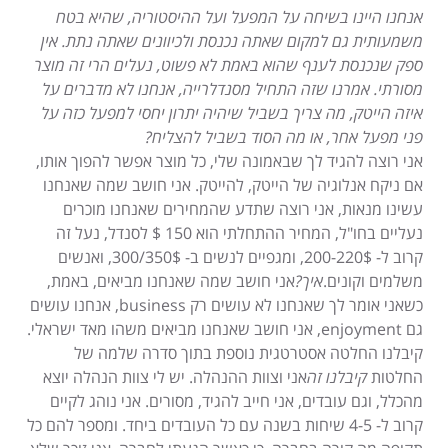
אנחנו היינו בשיחה על המפעל ועל ההיסטוריה, שהיא בטח
משמעותית גם למקום שאתה נכנסת ולכיוונים שאתה נתת. אין
ספק שנכנסת לענף שהוא באמת לא פשוט, נעלים הרי זה מוצר
מסורתי. אמרנו שזה התחיל מסנדלרייה, אנחנו לא מדברים על
איזה הייטק, מה צריך בשביל שיהיה יתרון יחסי למפעל כזה על
פני מפעל אחר, או מה הסוד בשביל להצליח?
אני רוצה להגיד לך שבאמונה שלי, כל מוצר אפשר להפוך אותו,
אם ניקח אנלוגיה של הייטק, להייטק. אני חושב שמה שאנחנו
עשינו מנאות, אני רוצה שתדע שהמחירים שאנחנו מוכרים
נעליים בחו"ל, המחיר ההתחלתי הוא 150 $ לסנדל, נעל זה
קרוב ל- 200-220$, ומגפיים לנשים ב- 300/350$, ואנשים
משלמים וקונים.
איך?
אני חושב שמה שאנחנו מביאים, באמת,
כשאני אומר לך שאנחנו לא עושים רק business, אנחנו עושים
גם enjoyment, אני חושב שאנחנו מביאים משהו מאד ישראלי.
קיבלנו החלטה אסטרטגית נוספת בתוך סדרה שלמה של
החלטות
קיבלנו זה
אני וצוות ההנהלה. יש לי צוות הנהלה יוצא
מהכלל, וגם עובדים, אני חייב להגיד, מסורים. אני נוהג לקיים
קרוב ל- 4-5 שיחות בשנה עם כל העובדים ביחד. ומספר להם כל