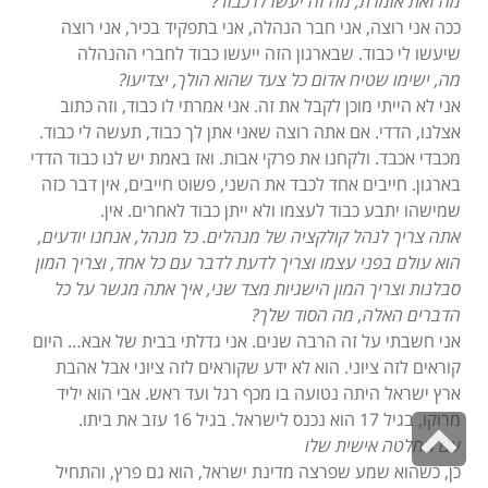
מה זאת אומרת, מה זה יעשו לו כבוד?
ככה אני רוצה, אני חבר הנהלה, אני בתפקיד בכיר, אני רוצה
שיעשו לי כבוד. שבארגון הזה ייעשו כבוד לחברי ההנהלה
מה, ישימו שטיח אדום כל צעד שהוא הולך, יצדיעו?
אני לא הייתי מוכן לקבל את זה. אני אמרתי לו כבוד, וזה כתוב
אצלנו, הדדי. אם אתה רוצה שאני אתן לך כבוד, תעשה לי כבוד.
מכבדי אכבד. ולקחנו את פרקי אבות. ואז באמת יש לנו כבוד הדדי
בארגון. חייבים אחד לכבד את השני, פשוט חייבים, אין דבר כזה
שמישהו יתבע כבוד לעצמו ולא ייתן כבוד לאחרים. אין.
אתה צריך לנהל קולקציה של מנהלים. כל מנהל, אנחנו יודעים,
הוא עולם בפני עצמו וצריך לדעת לדבר עם כל אחד, וצריך המון
סבלנות וצריך המון הישגיות מצד שני, איך אתה מגשר על כל
הדברים האלה, מה הסוד שלך?
אני חשבתי על זה הרבה שנים. אני גדלתי בבית של אבא… היום
קוראים לזה ציוני. הוא לא ידע שקוראים לזה ציוני אבל אהבת
ארץ ישראל היתה נטועה בו מכף רגל ועד ראש. אבי הוא יליד
מרוקו, בגיל 17 הוא נכנס לישראל. בגיל 16 עזב את ביתו.
גלילה
עם החלטה אישית שלו
לראש
כן, כשהוא שמע שפרצה מדינת ישראל, הוא גם פרץ, והתחיל