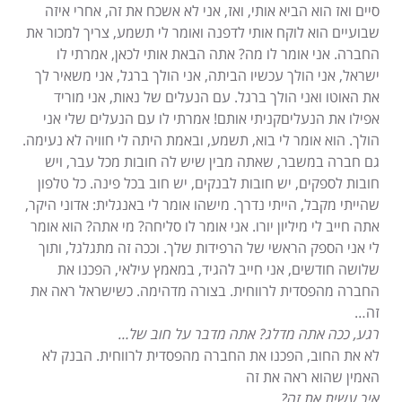
סיים ואז הוא הביא אותי, ואז, אני לא אשכח את זה, אחרי איזה
שבועיים הוא לוקח אותי לדפנה ואומר לי תשמע, צריך למכור את
החברה. אני אומר לו מה? אתה הבאת אותי לכאן, אמרתי לו
ישראל, אני הולך עכשיו הביתה, אני הולך ברגל, אני משאיר לך
את האוטו ואני הולך ברגל. עם הנעלים של נאות, אני מוריד
אפילו את הנעליםקניתי אותם! אמרתי לו עם הנעלים שלי אני
הולך. הוא אומר לי בוא, תשמע, ובאמת היתה לי חוויה לא נעימה.
גם חברה במשבר, שאתה מבין שיש לה חובות מכל עבר, ויש
חובות לספקים, יש חובות לבנקים, יש חוב בכל פינה. כל טלפון
שהייתי מקבל, הייתי נדרך. מישהו אומר לי באנגלית: אדוני היקר,
אתה חייב לי מיליון יורו. אני אומר לו סליחה? מי אתה? הוא אומר
לי אני הספק הראשי של הרפידות שלך. וככה זה מתגלגל, ותוך
שלושה חודשים, אני חייב להגיד, במאמץ עילאי, הפכנו את
החברה מהפסדית לרווחית. בצורה מדהימה. כשישראל ראה את
זה…
רגע, ככה אתה מדלג? אתה מדבר על חוב של…
לא את החוב, הפכנו את החברה מהפסדית לרווחית. הבנק לא
האמין שהוא ראה את זה
איך עשית את זה?