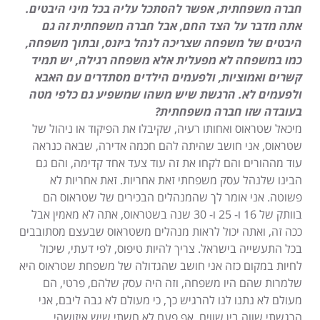
חברה משפחתית, אפשר להסתכל עליה בכל מיני היבטים.
אתה מדבר על הצד החם, אבל חברה משפחתית זה גם
היבטים של משפחה שצריכה לנהל ביזנס, ובתוך משפחה,
כמו במשפחה לא מפעלית אלא משפחה רגילה, יש תמיד
קשרים ואמוציות, ולפעמים הילדים מסתדרים עם האבא
ולפעמים לא. הרגשת שיש משהו שמשפיע גם כלפי מטה
בעובדה שזו חברה משפחתית?
מיכאל שטראוס ואחותו רעיה, שקיבלו את הפיקוד או ניהול של
שטראוס, אני חושב שהיתה להם חכמה אדירה, שבאה כנראה
עוד מההורים והם לקחו את זה עוד צעד אחד קדימה, והם גם
הבינו שלנהל עסק משפחתי זאת אחריות. זאת אחריות לא
פשוטה. אני אומר לך שהמנהלים הבכירים של שטראוס הם
בוותק של 16 ו- 25 ו- 30 שנה בשטראוס, אתה לא מאמין אבל
ככה זה, ואתה יכול לראות מנהלים משטראוס שבעצם מסתובבים
בכל התעשייה בישראל. צריך להיות טיפוס, לפי דעתי, שיכול
לחיות במקום כזה אני חושב שהגדולה של משפחת שטראוס היא
שלמרות שהם היו משפחה, וזה היה עסק שלהם, פרטי, הם
מעולם לא נתנו לנו להרגיש כך, כי מעולם לא גבה ליבם, אני
הרגשתי שווה בין שווים. אף פעם לא חשתי שיש איזושהי