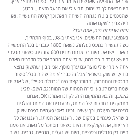
זוכר את התופעה שאנשים היו מביאים נעלי ספורט מחוץ לארץ,
היו מביאים לך רשימות, תביא לי את הנעל הזאת… ברגע
שהמכסים בוטלו נגמרה השיחה הזאת וכך קרסה התעשייה, ואז
היה צריך לשקם אותה
איזה שנים זה היה, אתה זוכר?
באמצע שנות התשעים. אני באתי ב-98, בסוף התהליך,
כשהתעשייה כמעט נעלמה. נשארו 1800 עובדים בכל התעשייה
הזאת בישראל. היום רק אנחנו מונים 600 עובדים. כשאני הגעתי
היו 85 עובדים בפירמה, אז כשאתה מחבר את כל הדברים האלה
אתה אומר יש לי מוצר עם ערך מוסף, אני מבין שהשוק נמצא
בחוץ, יש שוק בישראל אבל זה כבר לא מה שהיה בגלל סיפור
המכסים והתחרות, והמותג קצת היה "גרנולה סטייל", של אנשים
שמחוברים לטבע, כי זה המהות של המותג
גם השם- טבע
נאות
כן, זה בא מהמקום הזה. לקחנו ואמרנו OK, אנחנו
מתמקדים בחוזקות של המותג, מרעננים את המותג והולכים
לנצח את העולם. וכך עשינו. זכינו באפי פעמיים בפרס שיווק
בישראל, פעמיים במקום שני, רעננו את המותג, רעננו את כל
האריזות, את הקולקציות. היום כשאני מסתכל על נאות, אם פעם
היינו רק סנדלים וכפכפים, היום יש נעלים, מגפיים, גברים, נשים