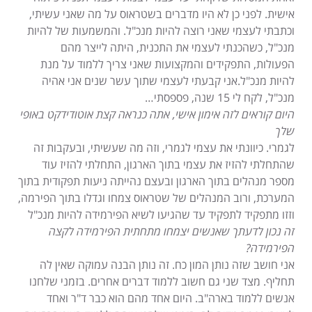
אישית. לפני כן לא היו מדברים בשטראוס על מה שאני עשיתי,
וכתבתי לעצמי שאני רוצה להיות מנכ"ל. והמשמעות של להיות
מנכ"ל, כשהכנתי לעצמי את התכנית, היתה לייצר מהם
הפעולות, התפקידים והמקצועות שאני צריך ללמוד על מנת
להיות מנכ"ל.אני קבעתי לעצמי שתוך עשר שנים אני אהיה
מנכ"ל, לקח לי 15 שנה, פספסתי…
היום קוראים לזה אימון אישי, אתה כנראה קצת אוטודידקט באופי
שלך
לגמרי. כיוונתי את עצמי לגמרי, וזה מה שעשיתי, ובעקבות זה
שהתחלתי להזיז את עצמי בתוך הארגון, התחלתי להזיז עוד
מספר מנהלים בתוך הארגון ובעצם נהייתה ניעות תפקודית בתוך
המערכת, ורוב המנהלים של שטראוס צמחו וגדלו בתוך הפירמה,
וזזו מתפקיד לתפקיד עד שהגיעו לשיא הפירמידה להיות מנכ"ל
זה נכון לדעתך שאנשים יצמחו מתחתית הפירמידה לקצה
הפירמידה?
אני חושב שזה נותן המון כח. זה נותן הבנה עמוקה שאין לה
תחליף. מצד שני גם חשוב ללמוד דברים אחרים. בזמני שלחנו
אנשים ללמוד בארה"ב. היום אחד מהם הוא כבר ד"ר ואחד