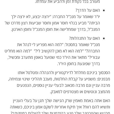
מעורב בכל נקודת זמן ולהביע את עמדתו.
האם על הדרך?
יו"ר שאומר על מנכ"ל החברה: "ירצה יבצע, לא ירצה ילך
הביתה" מביע בגלוי חוסר אמון וחוסר שביעות רצון מדרכו של
המנכ"ל, בדרך שמחלישה את חוסן המנכ"ל וחוסן הארגון.
האם על התנהלות?
מנכ"ל שאומר בתסכול: "למה הוא מפריע לי לנהל את
החברה?" "למה הוא לא מוכן להקשיב לי?" "למה הוא מחליט
עבורי?" מתאר את היו"ר כמי שפועל באופן מתערב ומכשיל,
בדרך שפוגעת בחוסן היו"ר.
הסכסוך ביניכם מחלחל לדירקטוריון ולהנהלה ומטלטל אותו
מבפנים: משפיע על קבלת החלטות, מעכב תהליכי שינוי וצמיחה,
מרבה עניין וגם מרבה מכאוב לבעלי עניין נוספים, הנפגעים
מהמצב ונוטשים או מצטרפים למאבק.
האם אתה באמת מאמין שרק הגישה שלך תגן על בעלי העניין
ותשיא להם רווח? איך תיקח אחריות לשקם אמון ביניכם, כשאתה
מרגיש שהפרטנר שלך פגע בהזדמנות שלך להצליח בתפקידך?