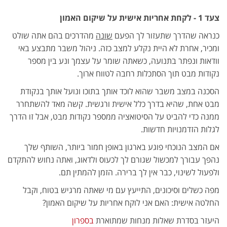
צעד 1 - לקחת אחריות אישית על שיקום האמון
כנראה שהדרך שתעזור לך הפעם
שונה
מהדרכים בהם אתה שולט
ומכיר, אחרת לא היית נקלע למצב כזה. ניהול משבר מתבצע באי
וודאות ונפתר בתנועה, כשאתה שומר על עצמך ונע בין מספר
נקודות מבט תוך הסתכלות רחבה לטווח ארוך.
הסכנה במצב משבר שהוא לוכד אותך בתוכו ונועל אותך בנקודת
מבט אחת, שהיא בדרך כלל אישית ורגשית. קשה מאד להשתחרר
ממנה כדי להביט על הסיטואציה ממספר נקודות מבט, אבל זו הדרך
לגלות הזדמנויות חדשות.
אם המצב הנוכחי פוגע בארגון באופן חמור ביותר, השותף שלך
נהפך עבורך למכשול שגורם לך לכעוס ולדאוג, ואתה נחוש להתקדם
ולפעול לשינוי, כבר אין לך ברירה. הזמן להמתין תם.
מפה כשלים וסיכונים, התייעץ עם מי שאתה מרגיש בטוח, וקבל
החלטה אישית: האם אני לוקח אחריות על שיקום האמון?
היעזר בסדרת שאלות מנחות שמתוארת
בספרון